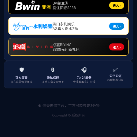
（一）教师说课
1、采用现场比赛方式进行。由参赛教师对所选取
的课程包含课程定位、课程目标、学情分析、教材、课
程内容安排、教学目标与重点难点以及教学过程和方法
等内容进行说课。说课时长不超过15分钟。具体评分标
准见附件1。
2、比赛时间：2024年5月28日下午。
3、各教研室（大学物理实验中心）推荐名额：高
等数学教研室不少于4人；经济数学教研室不少于2人；
大学物理教研室（大学物理实验中心）不少于2人。
4、奖项设置：设一等奖2名、二等奖3名、三等奖
3名，并推选一等奖获得者参加学校决赛。
5、评审方式：部门将邀请校内外相关专家进行现